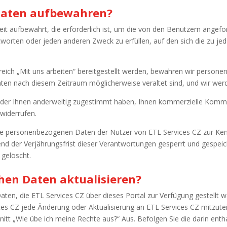
 Daten aufbewahren?
t aufbewahrt, die erforderlich ist, um die von den Benutzern angef
tworten oder jeden anderen Zweck zu erfüllen, auf den sich die zu j
eich „Mit uns arbeiten“ bereitgestellt werden, bewahren wir person
Daten nach diesem Zeitraum möglicherweise veraltet sind, und wir werd
oder Ihnen anderweitig zugestimmt haben, Ihnen kommerzielle Komm
widerrufen.
ie personenbezogenen Daten der Nutzer von ETL Services CZ zur Ken
nd der Verjährungsfrist dieser Verantwortungen gesperrt und gespe
gelöscht.
chen Daten aktualisieren?
ten, die ETL Services CZ über dieses Portal zur Verfügung gestellt wer
ces CZ jede Änderung oder Aktualisierung an ETL Services CZ mitzuteil
nitt „Wie übe ich meine Rechte aus?“ Aus. Befolgen Sie die darin ent