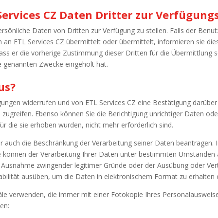
Services CZ Daten Dritter zur Verfügungs
 persönliche Daten von Dritten zur Verfügung zu stellen. Falls der B
en an ETL Services CZ übermittelt oder übermittelt, informieren sie di
 dass er die vorherige Zustimmung dieser Dritten für die Übermittlu
nie genannten Zwecke eingeholt hat.
us?
illigungen widerrufen und von ETL Services CZ eine Bestätigung darüb
e zugreifen. Ebenso können Sie die Berichtigung unrichtiger Daten o
r die sie erhoben wurden, nicht mehr erforderlich sind.
uch die Beschränkung der Verarbeitung seiner Daten beantragen. In d
 können der Verarbeitung Ihrer Daten unter bestimmten Umständen au
 Ausnahme zwingender legitimer Gründe oder der Ausübung oder Verte
bilität ausüben, um die Daten in elektronischem Format zu erhalten o
äle verwenden, die immer mit einer Fotokopie Ihres Personalauswe
en: